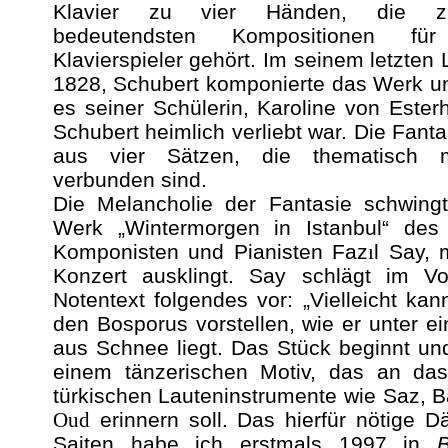
Klavier zu vier Händen, die z
bedeutendsten Kompositionen fü
Klavierspieler gehört. Im seinem letzten 
1828, Schubert komponierte das Werk u
es seiner Schülerin, Karoline von Esterh
Schubert heimlich verliebt war. Die Fanta
aus vier Sätzen, die thematisch m
verbunden sind.
Die Melancholie der Fantasie schwingt
Werk „Wintermorgen in Istanbul“ des 
Komponisten und Pianisten Faz
l Say, 
ı
Konzert ausklingt. Say schlägt im V
Notentext folgendes vor: „Vielleicht ka
den Bosporus vorstellen, wie er unter ei
aus Schnee liegt. Das Stück beginnt un
einem tänzerischen Motiv, das an das
türkischen Lauteninstrumente wie Saz, 
erinnern soll. Das hierfür nötige 
Oud
Saiten habe ich erstmals 1997 in